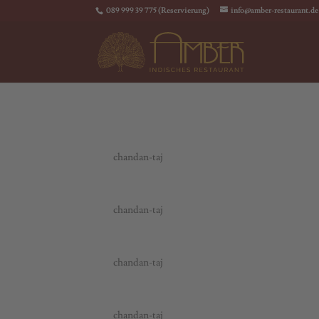
089 999 39 775 (Reservierung)
info@amber-restaurant.de
m272. Espresso
von
chandan-taj
|
Feb. 27, 2024
850. Vegetable Korma
von
chandan-taj
|
Juni 30, 2023
848. Palak Paneer
von
chandan-taj
|
Juni 30, 2023
840. Fish Korma
von
chandan-taj
|
Juni 30, 2023