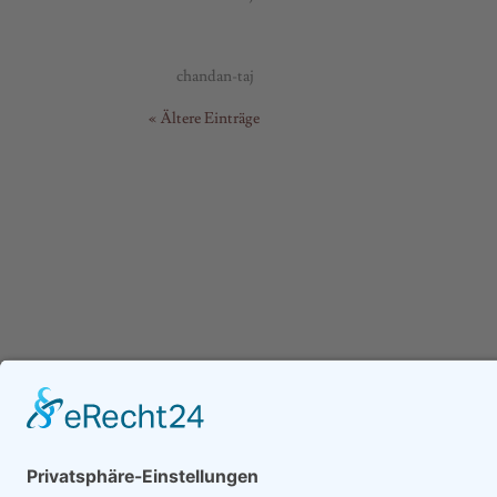
839. Mix Vegetable
von
chandan-taj
|
Juni 30, 2023
« Ältere Einträge
Anfahrt
Öff
Amber Indisches Restaurant
Mont
Ostpreußenstraße 45
11:30
81927 München
17:30
Sams
17:30
Sonnt