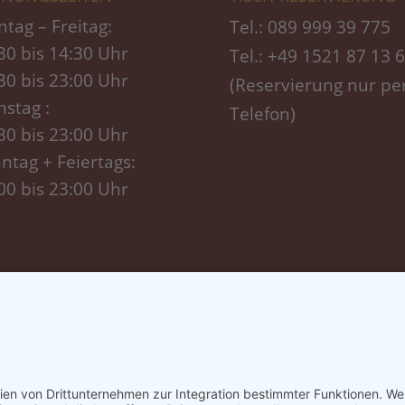
tag – Freitag:
Tel.: 089 999 39 775
30 bis 14:30 Uhr
Tel.: +49 1521 87 13 
30 bis 23:00 Uhr
(Reservierung nur pe
stag :
Telefon)
30 bis 23:00 Uhr
ntag + Feiertags:
00 bis 23:00 Uhr