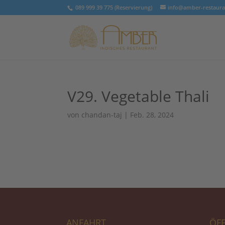
089 999 39 775 (Reservierung)
info@amber-restaura
V29. Vegetable Thali
von
chandan-taj
|
Feb. 28, 2024
ANFAHRT
ÖF