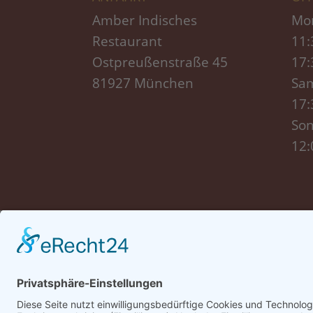
Amber Indisches
Mon
Restaurant
11:
Ostpreußenstraße 45
17:
81927 München
Sam
17:
Son
12: