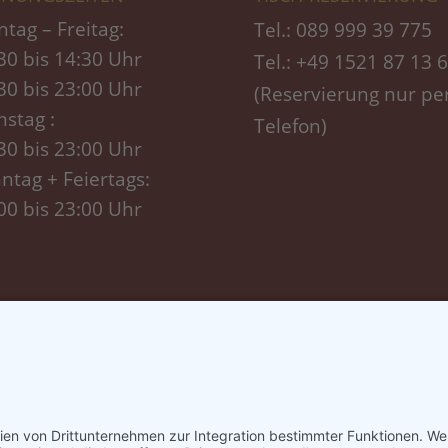
tag – Freitag:
Tel.: 089 999 39 775
30 bis 14:30 Uhr
Tel.: +49 1521 87 13 
30 bis 23:00 Uhr
(Reservierung nur pe
stag :
Telefon)
30 bis 23:00 Uhr
ntag + Feiertags:
00 bis 23:00 Uhr