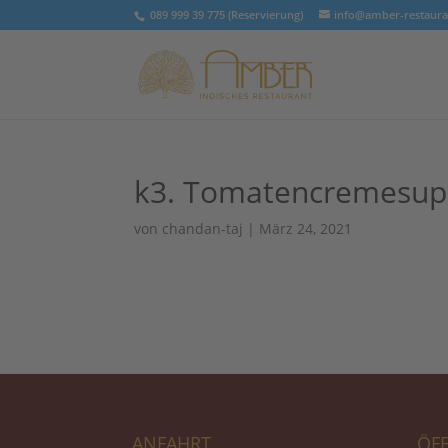
089 999 39 775 (Reservierung)
info@amber-restaura
k3. Tomatencremesu
von
chandan-taj
|
März 24, 2021
ANFAHRT
ÖF