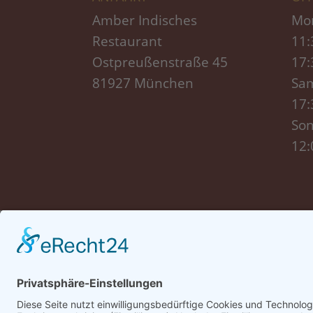
Amber Indisches
Mon
Restaurant
11:
Ostpreußenstraße 45
17:
81927 München
Sam
17:
Son
12: