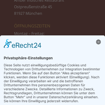
Amber Indisches Restaurant
Ostpreußenstraße 45
81927 München
ÖFFNUNGSZEITEN
Montag – Freitag:
11:30 bis 14:30 Uhr
17:30 bis 23:00 Uhr
Samstag :
17:30 bis 23:00 Uhr
Sonntag + Feiertags:
12:00 bis 23:00 Uhr
TISCH-RESERVIERUNG
Tel.: 089 999 39 775
Tel.: +49 1521 87 13 698 (Reservierung nur