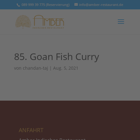
089 999 39 775 (Reservierung)
info@amber-restaurant.de
85. Goan Fish Curry
von
chandan-taj
|
Aug. 5, 2021
ANFAHRT