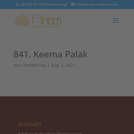
089 999 39 775 (Reservierung)
info@amber-restaurant.de
841. Keema Palak
von
chandan-taj
|
Aug. 3, 2021
ANFAHRT