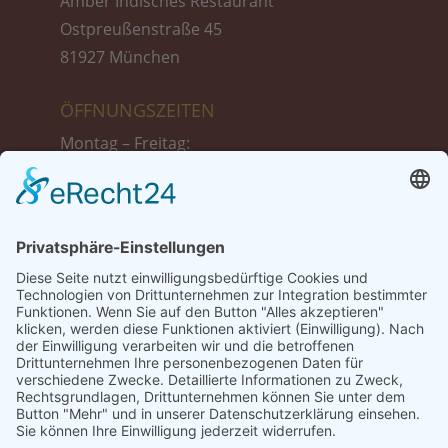
Amber Indisches Restaurant
Ostpreußenstraße 45
81927 München
ÖFFNUNGSZEITEN
Montag – Freitag:
11:30 bis 14:30 Uhr
17:30 bis 23:00 Uhr
Samstag :
17:30 bis 23:00 Uhr
Sonntag + Feiertags:
12:00 bis 23:00 Uhr
TISCH-RESERVIERUNG
Tel.: 089 999 39 775
Tel.: +49 1521 87 13 698 (Reservierung nur