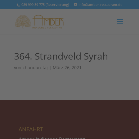
089 999 39 775 (Reservierung)
info@amber-restaurant.de
364. Strandveld Syrah
von
chandan-taj
|
März 26, 2021
ANFAHRT