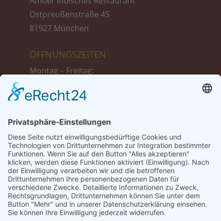
Amber Indisches Restaurant
Ostpreußenstraße 45
81927 München
ÖFFNUNGSZEITEN
Montag – Freitag:
11:30 bis 14:30 Uhr
17:30 bis 23:00 Uhr
Samstag :
17:30 bis 23:00 Uhr
Sonntag + Feiertags:
12:00 bis 23:00 Uhr
TISCH-RESERVIERUNG
Tel.: 089 999 39 775
Tel.: +49 1521 87 13 698 (Reservierung nur