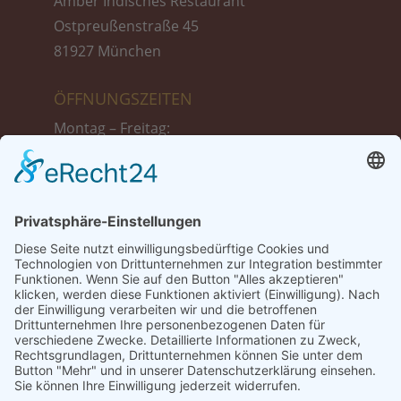
Amber Indisches Restaurant
Ostpreußenstraße 45
81927 München
ÖFFNUNGSZEITEN
Montag – Freitag:
11:30 bis 14:30 Uhr
17:30 bis 23:00 Uhr
Samstag :
17:30 bis 23:00 Uhr
Sonntag + Feiertags:
12:00 bis 23:00 Uhr
TISCH-RESERVIERUNG
Tel.: 089 999 39 775
Tel.: +49 1521 87 13 698 (Reservierung nur