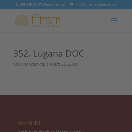
089 999 39 775 (Reservierung)
info@amber-restaurant.de
352. Lugana DOC
von
chandan-taj
|
März 26, 2021
ANFAHRT