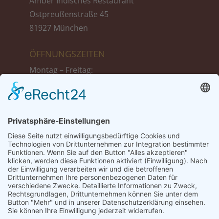
Amber Indisches Restaurant
Ostpreußenstraße 45
81927 München
ÖFFNUNGSZEITEN
Montag – Freitag:
11:30 bis 14:30 Uhr
17:30 bis 23:00 Uhr
Samstag :
17:30 bis 23:00 Uhr
Sonntag + Feiertags:
12:00 bis 23:00 Uhr
TISCH-RESERVIERUNG
Tel.: 089 999 39 775
Tel.: +49 1521 87 13 698 (Reservierung nur