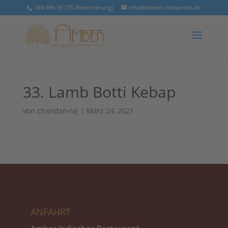
089 999 39 775 (Reservierung)
info@amber-restaurant.de
33. Lamb Botti Kebap
von
chandan-taj
|
März 24, 2021
ANFAHRT