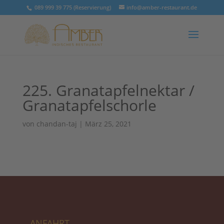
089 999 39 775 (Reservierung)
info@amber-restaurant.de
225. Granatapfelnektar /
Granatapfelschorle
von
chandan-taj
|
März 25, 2021
ANFAHRT