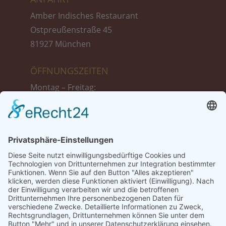
Amber Indisches Restaurant
Ostpreußenstraße 45
81927 München
ÖFFNUNGSZEITEN
Montag – Freitag:
11:30 bis 14:30 Uhr
17:30 bis 23:00 Uhr
Samstag :
17:30 bis 23:00 Uhr
Sonntag + Feiertags:
12:00 bis 23:00 Uhr
TISCH-RESERVIERUNG
Tel.: 089 999 39 775