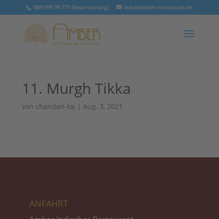
089 999 39 775 (Reservierung)
info@amber-restaurant.de
11. Murgh Tikka
von
chandan-taj
|
Aug. 3, 2021
ANFAHRT