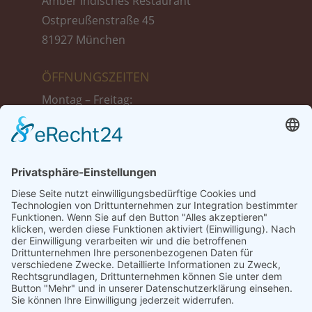
Amber Indisches Restaurant
Ostpreußenstraße 45
81927 München
ÖFFNUNGSZEITEN
Montag – Freitag:
11:30 bis 14:30 Uhr
17:30 bis 23:00 Uhr
Samstag :
17:30 bis 23:00 Uhr
Sonntag + Feiertags:
12:00 bis 23:00 Uhr
TISCH-RESERVIERUNG
Tel.: 089 999 39 775
Tel.: +49 1521 87 13 698 (Reservierung nur