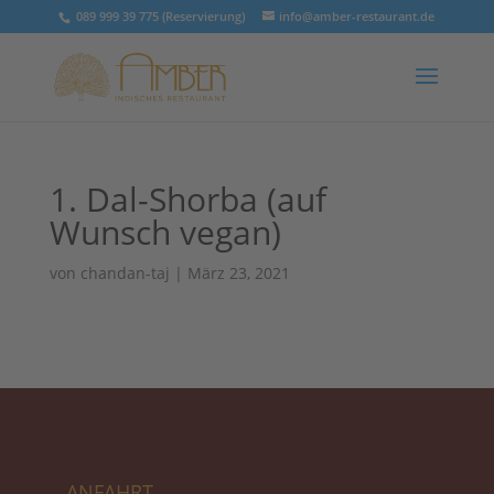
089 999 39 775 (Reservierung)
info@amber-restaurant.de
1. Dal-Shorba (auf
Wunsch vegan)
von
chandan-taj
|
März 23, 2021
ANFAHRT