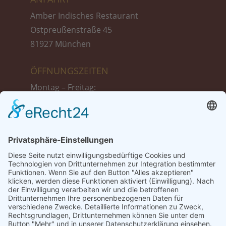
Amber Indisches Restaurant
Ostpreußenstraße 45
81927 München
ÖFFNUNGSZEITEN
Montag – Freitag:
11:30 bis 14:30 Uhr
17:30 bis 23:00 Uhr
Samstag :
17:30 bis 23:00 Uhr
Sonntag + Feiertags:
12:00 bis 23:00 Uhr
TISCH-RESERVIERUNG
Tel.: 089 999 39 775